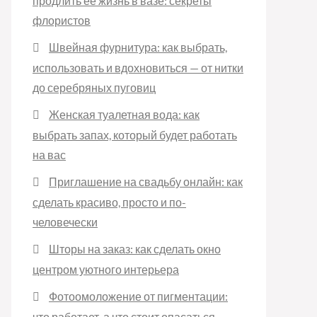
продлить её жизнь в вазе: секреты
флористов
Швейная фурнитура: как выбрать,
использовать и вдохновиться — от нитки
до серебряных пуговиц
Женская туалетная вода: как
выбрать запах, который будет работать
на вас
Приглашение на свадьбу онлайн: как
сделать красиво, просто и по-
человечески
Шторы на заказ: как сделать окно
центром уютного интерьера
Фотоомоложение от пигментации:
что работает, а что стоит опасаться