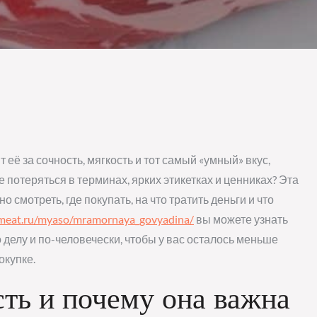
её за сочность, мягкость и тот самый «умный» вкус,
 потеряться в терминах, ярких этикетках и ценниках? Эта
о смотреть, где покупать, на что тратить деньги и что
emeat.ru/myaso/mramornaya_govyadina/
вы можете узнать
 делу и по-человечески, чтобы у вас осталось меньше
окупке.
ть и почему она важна