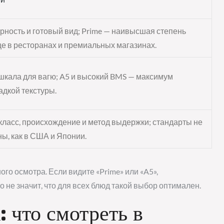
ность и готовый вид; Prime — наивысшая степень
е в ресторанах и премиальных магазинах.
шкала для вагю; A5 и высокий BMS — максимум
адкой текстуры.
класс, происхождение и метод выдержки; стандарты не
ы, как в США и Японии.
ого осмотра. Если видите «Prime» или «A5»,
то не значит, что для всех блюд такой выбор оптимален.
: что смотреть в