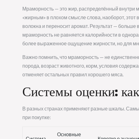
Мраморность — это жир, распределённый внутри м
«жирным» в плохом смысле слова, наоборот, этот 
волокна и переносит аромат. Результат — больше вк
мраморность не равняется калорийности в однора
более выраженное ощущение жирности, но для мно
Важно помнить, что мраморность — не единственны
порода, возраст животного, корм, условия содержа
отменяет остальных правил хорошего мяса.
Системы оценки: как
В разных странах применяют разные шкалы. Самы
при покупке:
Основные
Система
Коротко о значен