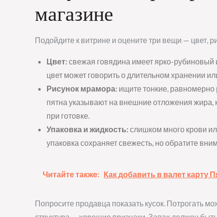
магазине
Подойдите к витрине и оцените три вещи — цвет, р
Цвет:
свежая говядина имеет ярко-рубиновый 
цвет может говорить о длительном хранении ил
Рисунок мрамора:
ищите тонкие, равномерно
пятна указывают на внешние отложения жира, к
при готовке.
Упаковка и жидкость:
слишком много крови или
упаковка сохраняет свежесть, но обратите вним
Читайте также:
Как добавить в валет карту 
Попросите продавца показать кусок. Потрогать мож
структура — хорошие признаки. Запах должен быть