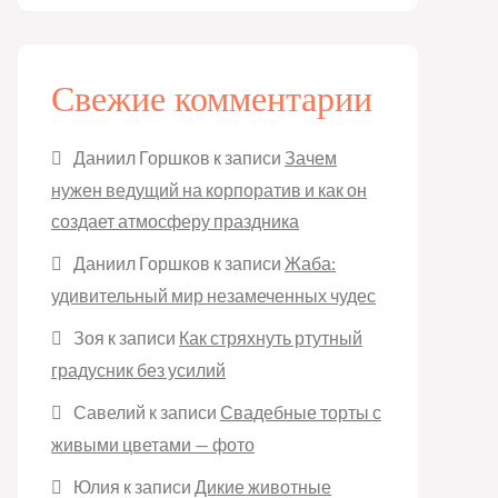
Свежие комментарии
Даниил Горшков
к записи
Зачем
нужен ведущий на корпоратив и как он
создает атмосферу праздника
Даниил Горшков
к записи
Жаба:
удивительный мир незамеченных чудес
Зоя
к записи
Как стряхнуть ртутный
градусник без усилий
Савелий
к записи
Свадебные торты с
живыми цветами — фото
Юлия
к записи
Дикие животные