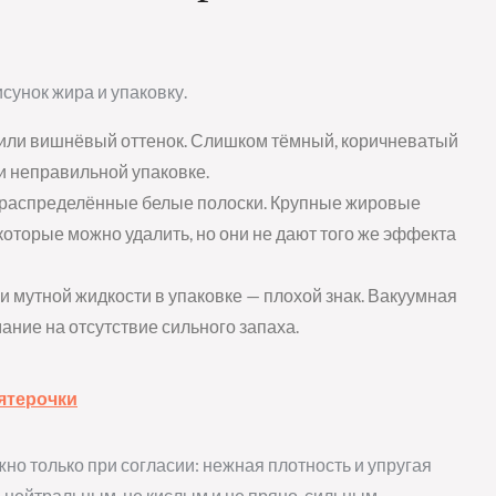
исунок жира и упаковку.
или вишнёвый оттенок. Слишком тёмный, коричневатый
и неправильной упаковке.
 распределённые белые полоски. Крупные жировые
оторые можно удалить, но они не дают того же эффекта
 мутной жидкости в упаковке — плохой знак. Вакуумная
ание на отсутствие сильного запаха.
Пятерочки
но только при согласии: нежная плотность и упругая
 нейтральным, не кислым и не пряно-сильным.