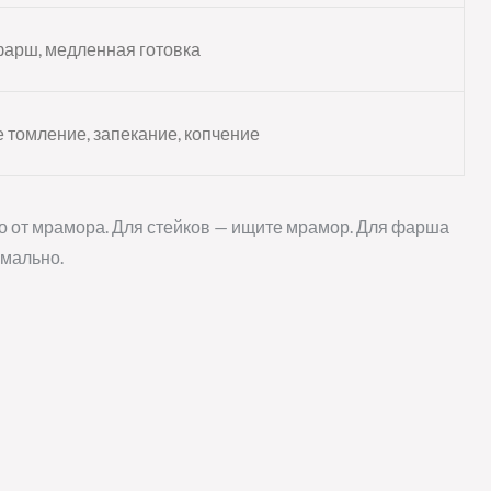
фарш, медленная готовка
 томление, запекание, копчение
ько от мрамора. Для стейков — ищите мрамор. Для фарша
имально.