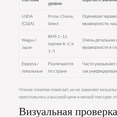
уровни
USDA
Prime, Choice,
Оценивает мрамор
(США)
Select
мраморности, чащ
BMS 1–12,
Wagyu /
Очень детальная 
оценки A–C и
Japan
мраморности и гл
1–5
Европа /
Различаются
Часто указывают 
локальные
по стране
так унифицирован
Чтение этикетки помогает, но не заменяет визуальн
приготовьтесь к высокой цене и мягкой текстуре; э
Визуальная проверка