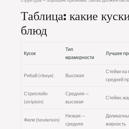
Таблица: какие куск
блюд
Тип
Кусок
Лучшее пр
мраморности
Стейки на 
Рибай (ribeye)
Высокая
средней п
Стриплойн
Средняя —
Стейки, жа
(striploin)
высокая
Низкая —
Деликатные
Филе (tenderloin)
средняя
жирность