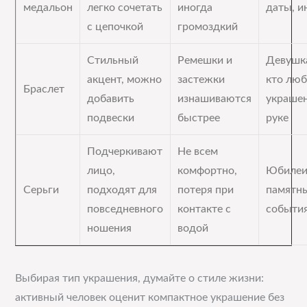
медальон
легко сочетать
иногда
даты, 
с цепочкой
громоздкий
Стильный
Ремешки и
Девушк
акцент, можно
застежки
кто лю
Браслет
добавить
изнашиваются
украшен
подвески
быстрее
руке
Подчеркивают
Не всем
лицо,
комфортно,
Юбилеи
Серьги
подходят для
потеря при
памятн
повседневного
контакте с
событи
ношения
водой
Выбирая тип украшения, думайте о стиле жизни:
активный человек оценит компактное украшение без