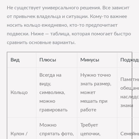
Не существует универсального решения. Все зависит
от привычек владельца и ситуации. Кому-то важнее
носить кольцо ежедневно, кто-то предпочитает
подвески. Ниже — таблица, которая помогает быстро
сравнить основные варианты.
Вид
Плюсы
Минусы
Подход
Всегда на
Нужно точно
Памятн
виду,
знать размер,
обещан
Кольцо
символика,
может
наслед
можно
мешать при
знаки
гравировать
работе
Можно
Требует
Кулон /
спрятать фото,
цепочки,
Семейн