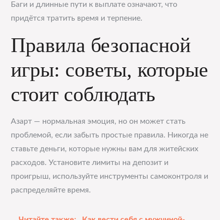
Баги и длинные пути к выплате означают, что
придётся тратить время и терпение.
Правила безопасной
игры: советы, которые
стоит соблюдать
Азарт — нормальная эмоция, но он может стать
проблемой, если забыть простые правила. Никогда не
ставьте деньги, которые нужны вам для житейских
расходов. Установите лимиты на депозит и
проигрыш, используйте инструменты самоконтроля и
распределяйте время.
Читайте также:
Как вести себя с мужчиной-