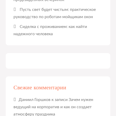
Пусть свет будет чистым: практическое
руководство по роботам-мойщикам окон
Сиделка с проживанием: как найти
надежного человека
Свежие комментарии
Даниил Горшков
к записи
Зачем нужен
ведущий на корпоратив и как он создает
атмосферу праздника