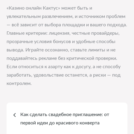
«Казино онлайн Кактус» может быть и
увлекательным развлечением, и источником проблем
— всё зависит от выбора площадки и вашего подхода.
Главные критерии: лицензия, честные провайдеры,
прозрачные условия бонусов и удобные способы
вывода. Играйте осознанно, ставьте лимиты и не
поддавайтесь рекламе без критической проверки.
Если относиться к азарту как к досугу, а не способу
заработать, удовольствие останется, а риски — под
контролем.
Навигация
Как сделать свадебное приглашение: от
по
первой идеи до красивого конверта