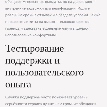
обещают мгновенные выплаты, но на деле ставят
внутренние задержки для верификации. Ищите
реальные сроки в отзывах и в разделе условий. Также
проверьте лимиты на вывод — высокая верхняя
граница и адекватные дневные лимиты делают
использование комфортным.
Тестирование
поддержки и
пользовательского
опыта
Служба поддержки часто показывает уровень
серьёзности сервиса лучше, чем громкие обещания.