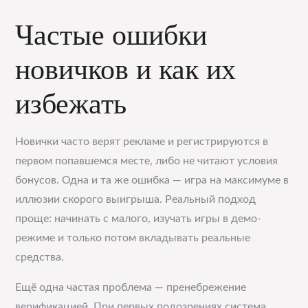
Частые ошибки
новичков и как их
избежать
Новички часто верят рекламе и регистрируются в
первом попавшемся месте, либо не читают условия
бонусов. Одна и та же ошибка — игра на максимуме в
иллюзии скорого выигрыша. Реальный подход
проще: начинать с малого, изучать игры в демо-
режиме и только потом вкладывать реальные
средства.
Ещё одна частая проблема — пренебрежение
верификацией. При первых подозрениях система