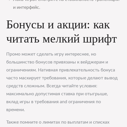
и интерфейс.
Бонусы и акции: как
читать мелкий шрифт
Промо может сделать игру интереснее, но
большинство бонусов привязаны к вейджерам и
ограничениям. Нативная привлекательность бонуса
часто маскирует требования, которые делают вывод
средств сложным. Всегда читайте условия:
максимально допустимая ставка при отыгрыше,
вклад игры в требования and ограничения по
времени.
Также помните о лимитах по выплатам и списках