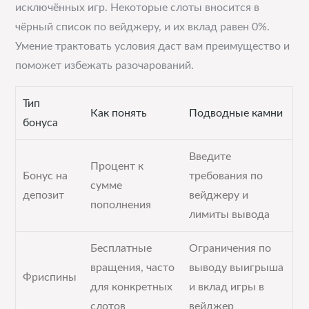
исключённых игр. Некоторые слоты вносится в
чёрный список по вейджеру, и их вклад равен 0%.
Умение трактовать условия даст вам преимущество и
поможет избежать разочарований.
Тип
Как понять
Подводные камни
бонуса
Введите
Процент к
Бонус на
требования по
сумме
депозит
вейджеру и
пополнения
лимиты вывода
Бесплатные
Ограничения по
вращения, часто
выводу выигрыша
Фриспины
для конкретных
и вклад игры в
слотов
вейджер