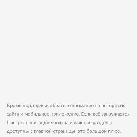
Кроме поддержки обратите внимание на интерфейс
сайта и мобильное приложение. Если всё загружается
быстро, навигация логична и важные разделы
доступны с главной страницы, это большой плюс.