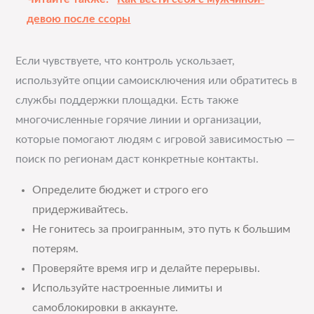
девою после ссоры
Если чувствуете, что контроль ускользает,
используйте опции самоисключения или обратитесь в
службы поддержки площадки. Есть также
многочисленные горячие линии и организации,
которые помогают людям с игровой зависимостью —
поиск по регионам даст конкретные контакты.
Определите бюджет и строго его
придерживайтесь.
Не гонитесь за проигранным, это путь к большим
потерям.
Проверяйте время игр и делайте перерывы.
Используйте настроенные лимиты и
самоблокировки в аккаунте.