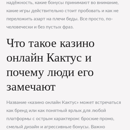
надёжность, какие бонусы принимают во внимание,
какие игры действительно стоит пробовать и как не
переложить азарт на плечи беды. Все просто, по-
человечески и без пустых фраз.
Что такое казино
онлайн Кактус и
почему люди его
замечают
Название «казино онлайн Кактус» может встречаться
как бренд или как понятный ярлык для любой
платформы с острым характером: броские промо,
смелый дизайн и агрессивные бонусы. Важно