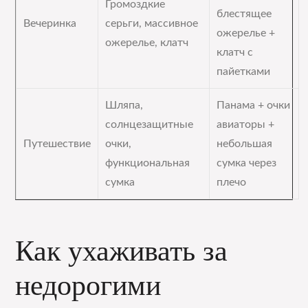
Громоздкие
блестящее
Вечеринка
серьги, массивное
ожерелье +
ожерелье, клатч
клатч с
пайетками
Шляпа,
Панама + очки
солнцезащитные
авиаторы +
Путешествие
очки,
небольшая
функциональная
сумка через
сумка
плечо
Как ухаживать за
недорогими