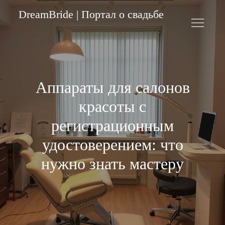
Skip
DreamBride | Портал о свадьбе
to
content
Аппараты для салонов
красоты с
регистрационным
удостоверением: что
нужно знать мастеру