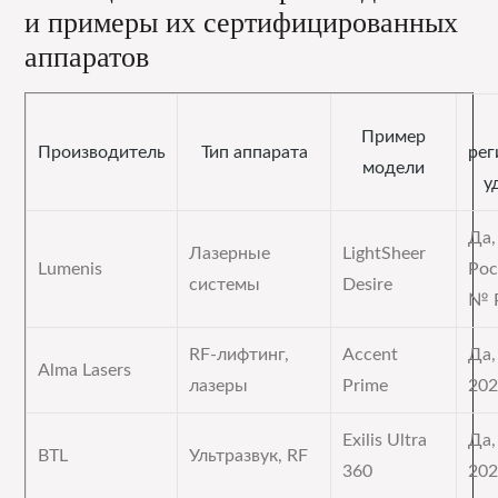
и примеры их сертифицированных
аппаратов
Пример
Производитель
Тип аппарата
рег
модели
у
Да,
Лазерные
LightSheer
Lumenis
Рос
системы
Desire
№ 
RF-лифтинг,
Accent
Да
Alma Lasers
лазеры
Prime
202
Exilis Ultra
Да
BTL
Ультразвук, RF
360
202