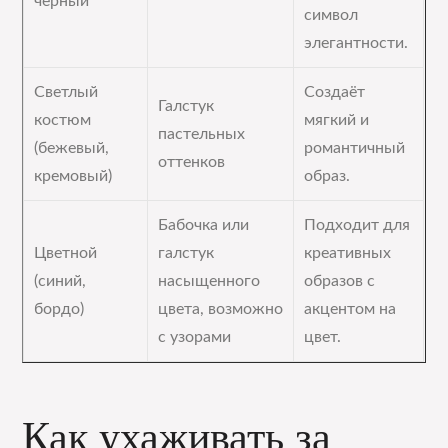
чёрный
символ
элегантности.
Светлый
Создаёт
Галстук
костюм
мягкий и
пастельных
(бежевый,
романтичный
оттенков
кремовый)
образ.
Бабочка или
Подходит для
Цветной
галстук
креативных
(синий,
насыщенного
образов с
бордо)
цвета, возможно
акцентом на
с узорами
цвет.
Как ухаживать за