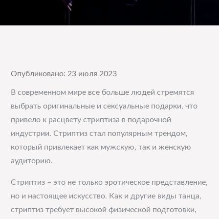
Опубликовано: 23 июля 2023
В современном мире все больше людей стремятся
выбрать оригинальные и сексуальные подарки, что
привело к расцвету стриптиза в подарочной
индустрии. Стриптиз стал популярным трендом,
который привлекает как мужскую, так и женскую
аудиторию.
Стриптиз – это не только эротическое представление,
но и настоящее искусство. Как и другие виды танца,
стриптиз требует высокой физической подготовки,