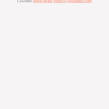
Ссылки:
www.brain-food.ru
svoizabor.com