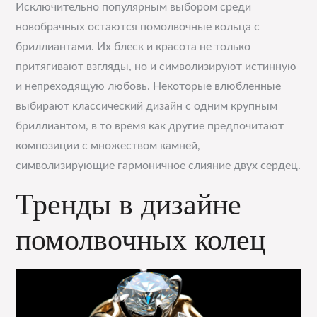
Исключительно популярным выбором среди
новобрачных остаются помолвочные кольца с
бриллиантами. Их блеск и красота не только
притягивают взгляды, но и символизируют истинную
и непреходящую любовь. Некоторые влюбленные
выбирают классический дизайн с одним крупным
бриллиантом, в то время как другие предпочитают
композиции с множеством камней,
символизирующие гармоничное слияние двух сердец.
Тренды в дизайне
помолвочных колец