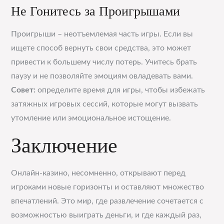
Не Гонитесь за Проигрышами
Проигрыши – неотъемлемая часть игры. Если вы
ищете способ вернуть свои средства, это может
привести к большему числу потерь. Учитесь брать
паузу и не позволяйте эмоциям овладевать вами.
Совет:
определите время для игры, чтобы избежать
затяжных игровых сессий, которые могут вызвать
утомление или эмоциональное истощение.
Заключение
Онлайн-казино, несомненно, открывают перед
игроками новые горизонты и оставляют множество
впечатлений. Это мир, где развлечение сочетается с
возможностью выиграть деньги, и где каждый раз,