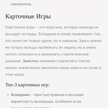
множитель.
Карточные Игры
Карточные игры – это классика, которая никогда не
выходит из моды. Блэкджек и покер привлекают тех,
кто хочет не только удачи, но и навыков. Здесь важно
не только пальцы пробежать по экрану, но и уметь
читать оппонента и принимать стратегические
решения.
Заметка:
изучение стратегий и тактик
может значительно увеличить ваши шансы на успех в
этих играх.
Топ-3 карточных игр:
Блэкджек
– простые правила и высокая
вероятность выигрыша, особенно если