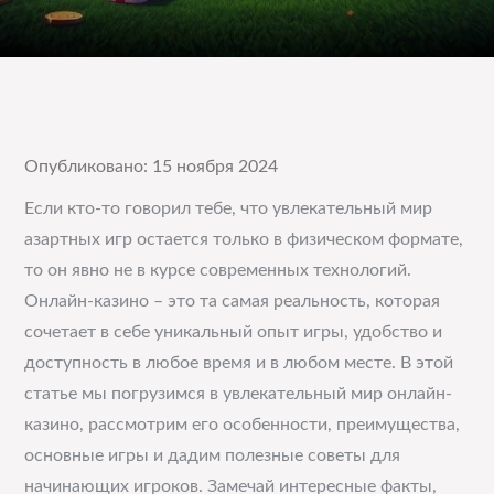
Опубликовано: 15 ноября 2024
Если кто-то говорил тебе, что увлекательный мир
азартных игр остается только в физическом формате,
то он явно не в курсе современных технологий.
Онлайн-казино – это та самая реальность, которая
сочетает в себе уникальный опыт игры, удобство и
доступность в любое время и в любом месте. В этой
статье мы погрузимся в увлекательный мир онлайн-
казино, рассмотрим его особенности, преимущества,
основные игры и дадим полезные советы для
начинающих игроков. Замечай интересные факты,