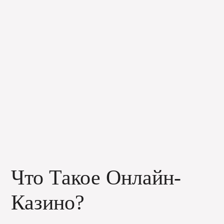
Что Такое Онлайн-
Казино?