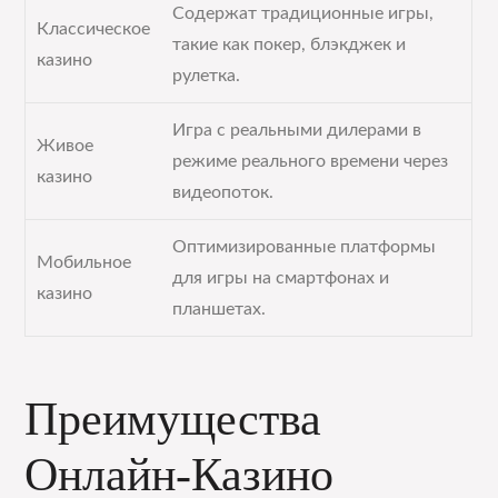
Содержат традиционные игры,
Классическое
такие как покер, блэкджек и
казино
рулетка.
Игра с реальными дилерами в
Живое
режиме реального времени через
казино
видеопоток.
Оптимизированные платформы
Мобильное
для игры на смартфонах и
казино
планшетах.
Преимущества
Онлайн-Казино