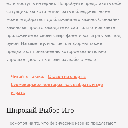
есть доступ в интернет. Попробуйте представить себе
ситуацию: вы хотите поиграть в блэкджек, но не
можете добраться до ближайшего казино. С онлайн-
казино вы просто заходите на сайт или открываете
приложение на своем смартфоне, и вся игра у вас под
рукой.
На заметку:
многие платформы также
предлагают приложение, которое значительно
упрощает доступ к играм из любого места.
Читайте также:
Ставки на спорт в
букмекерских конторах: как выбрать и где
играть
Широкий Выбор Игр
Несмотря на то, что физические казино предлагают