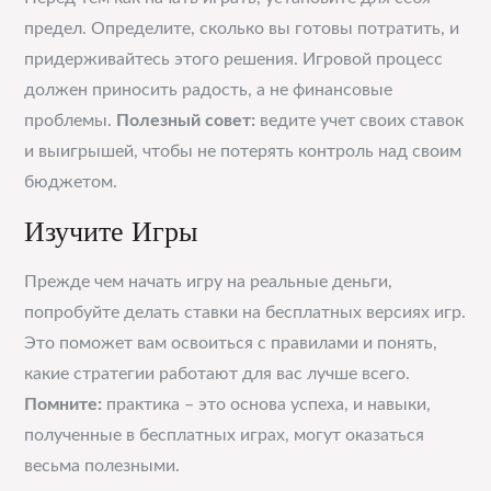
предел. Определите, сколько вы готовы потратить, и
придерживайтесь этого решения. Игровой процесс
должен приносить радость, а не финансовые
проблемы.
Полезный совет:
ведите учет своих ставок
и выигрышей, чтобы не потерять контроль над своим
бюджетом.
Изучите Игры
Прежде чем начать игру на реальные деньги,
попробуйте делать ставки на бесплатных версиях игр.
Это поможет вам освоиться с правилами и понять,
какие стратегии работают для вас лучше всего.
Помните:
практика – это основа успеха, и навыки,
полученные в бесплатных играх, могут оказаться
весьма полезными.