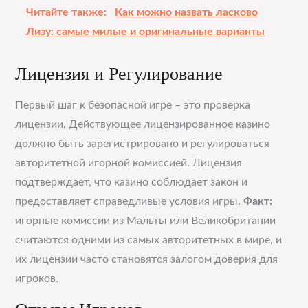
Читайте также:
Как можно назвать ласково
Лизу: самые милые и оригинальные варианты
Лицензия и Регулирование
Первый шаг к безопасной игре – это проверка
лицензии. Действующее лицензированное казино
должно быть зарегистрировано и регулироваться
авторитетной игорной комиссией. Лицензия
подтверждает, что казино соблюдает закон и
предоставляет справедливые условия игры.
Факт:
игорные комиссии из Мальты или Великобритании
считаются одними из самых авторитетных в мире, и
их лицензии часто становятся залогом доверия для
игроков.