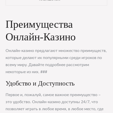
Преимущества
Онлайн-Казино
Онлайн-казино предлагают множество преимуществ,
которые делают их популярными среди игроков по
всему миру. Давайте подробнее рассмотрим
некоторые из них. ###
Удобство и Доступность
Первое и, пожалуй, самое важное преимущество –
это удобство. Онлайн-казино доступны 24/7, что
позволяет играть в любое время, в любое место, где