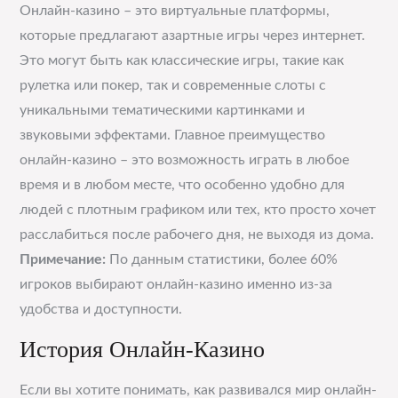
Онлайн-казино – это виртуальные платформы,
которые предлагают азартные игры через интернет.
Это могут быть как классические игры, такие как
рулетка или покер, так и современные слоты с
уникальными тематическими картинками и
звуковыми эффектами. Главное преимущество
онлайн-казино – это возможность играть в любое
время и в любом месте, что особенно удобно для
людей с плотным графиком или тех, кто просто хочет
расслабиться после рабочего дня, не выходя из дома.
Примечание:
По данным статистики, более 60%
игроков выбирают онлайн-казино именно из-за
удобства и доступности.
История Онлайн-Казино
Если вы хотите понимать, как развивался мир онлайн-