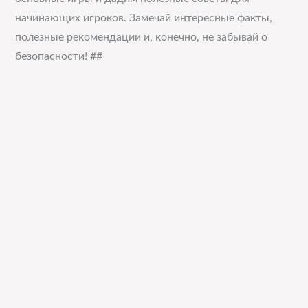
начинающих игроков. Замечай интересные факты,
полезные рекомендации и, конечно, не забывай о
безопасности! ##