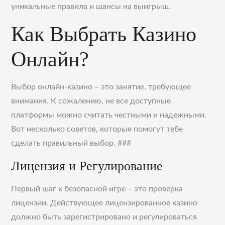
уникальные правила и шансы на выигрыш.
Как Выбрать Казино
Онлайн?
Выбор онлайн-казино – это занятие, требующее
внимания. К сожалению, не все доступные
платформы можно считать честными и надежными.
Вот несколько советов, которые помогут тебе
сделать правильный выбор. ###
Лицензия и Регулирование
Первый шаг к безопасной игре – это проверка
лицензии. Действующее лицензированное казино
должно быть зарегистрировано и регулироваться