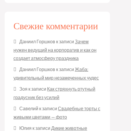
Свежие комментарии
Даниил Горшков
к записи
Зачем
нужен ведущий на корпоратив и как он
создает атмосферу праздника
Даниил Горшков
к записи
Жаба:
удивительный мир незамеченных чудес
Зоя
к записи
Как стряхнуть ртутный
градусник без усилий
Савелий
к записи
Свадебные торты с
живыми цветами — фото
Юлия
к записи
Дикие животные