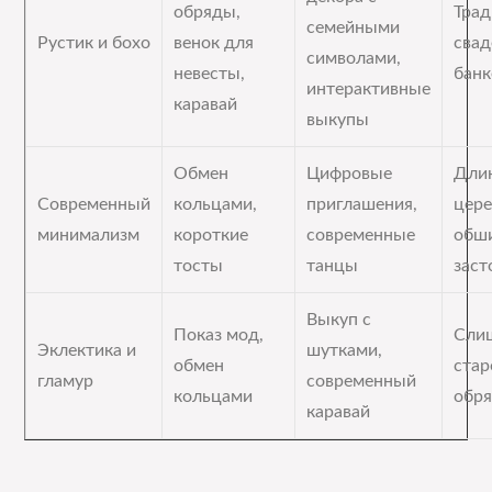
обряды,
Тра
семейными
Рустик и бохо
венок для
сва
символами,
невесты,
бан
интерактивные
каравай
выкупы
Обмен
Цифровые
Дли
Современный
кольцами,
приглашения,
цере
минимализм
короткие
современные
обш
тосты
танцы
заст
Выкуп с
Показ мод,
Сли
Эклектика и
шутками,
обмен
ста
гламур
современный
кольцами
обр
каравай