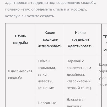
адаптировать традиции под современную свадьбу,
полезно чётко определить стиль и атмосферу,
которую вы хотите создать.
Какие
Какие
Стиль
т
традиции
традиции
свадьбы
использовать
адаптировать
о
Обмен
Каравай с
Дол
кольцами,
современным
Классическая
обря
выкуп
дизайном,
свадьба
учас
невесты,
классический
гост
венчание
первый танец
Элементы
Народные
декора с