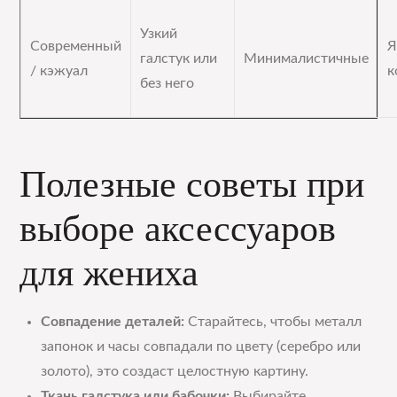
Узкий
Современный
Я
галстук или
Минималистичные
/ кэжуал
к
без него
Полезные советы при
выборе аксессуаров
для жениха
Совпадение деталей:
Старайтесь, чтобы металл
запонок и часы совпадали по цвету (серебро или
золото), это создаст целостную картину.
Ткань галстука или бабочки:
Выбирайте