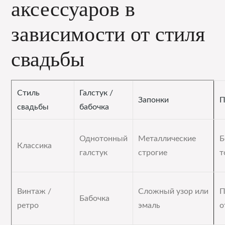
аксессуаров в
зависимости от стиля
свадьбы
Стиль
Галстук /
Запонки
П
свадьбы
бабочка
Однотонный
Металлические
Б
Классика
галстук
строгие
т
Винтаж /
Сложный узор или
П
Бабочка
ретро
эмаль
о