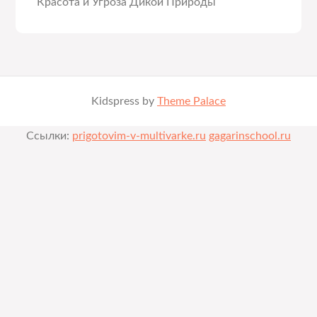
Красота и Угроза Дикой Природы
Kidspress by
Theme Palace
Ссылки:
prigotovim-v-multivarke.ru
gagarinschool.ru