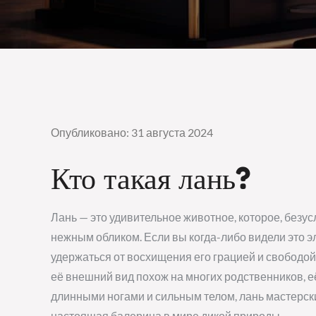
Опубликовано: 31 августа 2024
Кто такая лань?
Лань — это удивительное животное, которое, безу
нежным обликом. Если вы когда-либо видели это эле
удержаться от восхищения его грацией и свободой 
её внешний вид похож на многих родственников, е
длинными ногами и сильным телом, лань мастерск
настоящая балерина в мире дикой природы.