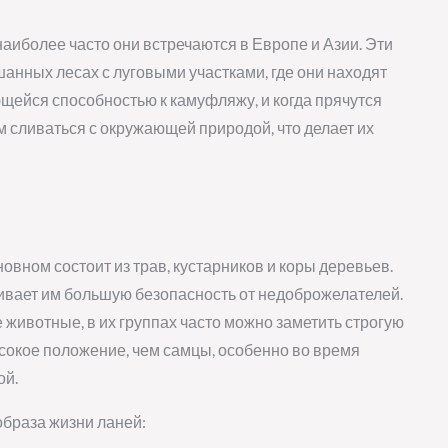
наиболее часто они встречаются в Европе и Азии. Эти
анных лесах с луговыми участками, где они находят
ейся способностью к камуфляжу, и когда прячутся
м сливаться с окружающей природой, что делает их
новном состоит из трав, кустарников и коры деревьев.
чивает им большую безопасность от недоброжелателей.
е животные, в их группах часто можно заметить строгую
сокое положение, чем самцы, особенно во время
ой.
браза жизни ланей: