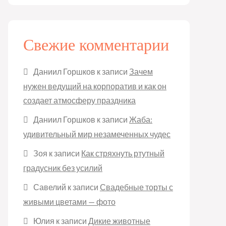
Свежие комментарии
Даниил Горшков
к записи
Зачем
нужен ведущий на корпоратив и как он
создает атмосферу праздника
Даниил Горшков
к записи
Жаба:
удивительный мир незамеченных чудес
Зоя
к записи
Как стряхнуть ртутный
градусник без усилий
Савелий
к записи
Свадебные торты с
живыми цветами — фото
Юлия
к записи
Дикие животные