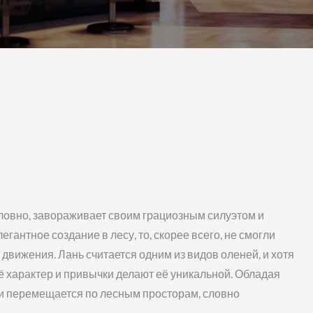
словно, завораживает своим грациозным силуэтом и
гантное создание в лесу, то, скорее всего, не смогли
движения. Лань считается одним из видов оленей, и хотя
ё характер и привычки делают её уникальной. Обладая
и перемещается по лесным просторам, словно