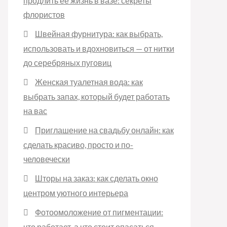
продлить её жизнь в вазе: секреты
флористов
Швейная фурнитура: как выбрать,
использовать и вдохновиться — от нитки
до серебряных пуговиц
Женская туалетная вода: как
выбрать запах, который будет работать
на вас
Приглашение на свадьбу онлайн: как
сделать красиво, просто и по-
человечески
Шторы на заказ: как сделать окно
центром уютного интерьера
Фотоомоложение от пигментации:
что работает, а что стоит опасаться