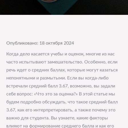
Опубликовано: 18 октября 2024
Когда дело касается учебы и оценок, многие из нас
часто испытывают замешательство. Особенно, если
речь идет о средних баллах, которые могут казаться
непонятными и размытыми. Если вы когда-либо
встречали средний балл 3.67, возможно, вы задали
себе вопрос: «Что это за оценка?» В этой статье мы
будем подробно обсуждать, что такое средний балл
3.67, как его интерпретировать, а также почему это
важно для студента. Вы узнаете, какие факторы
влияют на формирование среднего балла и как его