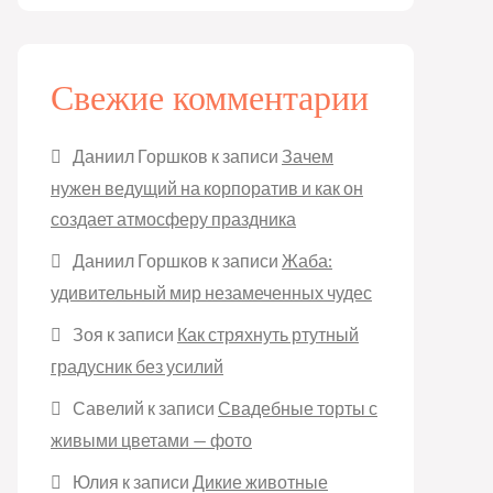
Свежие комментарии
Даниил Горшков
к записи
Зачем
нужен ведущий на корпоратив и как он
создает атмосферу праздника
Даниил Горшков
к записи
Жаба:
удивительный мир незамеченных чудес
Зоя
к записи
Как стряхнуть ртутный
градусник без усилий
Савелий
к записи
Свадебные торты с
живыми цветами — фото
Юлия
к записи
Дикие животные