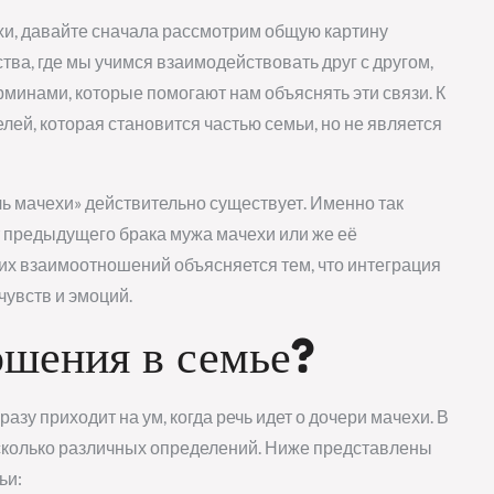
хи, давайте сначала рассмотрим общую картину
тва, где мы учимся взаимодействовать друг с другом,
минами, которые помогают нам объяснять эти связи. К
елей, которая становится частью семьи, но не является
очь мачехи» действительно существует. Именно так
 предыдущего брака мужа мачехи или же её
ких взаимоотношений объясняется тем, что интеграция
чувств и эмоций.
ошения в семье?
зу приходит на ум, когда речь идет о дочери мачехи. В
есколько различных определений. Ниже представлены
ьи: