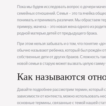
Пока мы будем исследовать вопрос о дочери маче
семейных отношений. Семья – это та ячейка общес
понимать и принимать различия. Мы обрастаем тер
примеру, мачеха – это новая жена одного из родит
родной матерью детей от предыдущего брака.
При этом нельзя забывать и о том, что понятие «д
обычно называют ребенка, который был рождён от
собственные дети от других браков. Сложность та
новой семьи в старую может вызвать целую гамму 
Как называются отн
Давайте подробнее рассмотрим термин, который сра
зависимости от контекста, можно использовать н
основные термины, связанные с темой нашей стат