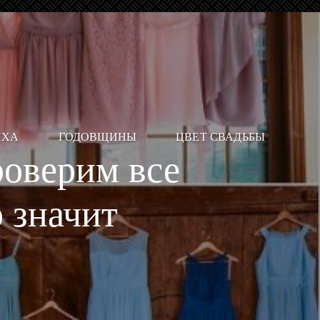
ИХА
ГОДОВЩИНЫ
ЦВЕТ СВАДЬБЫ
роверим все
 значит