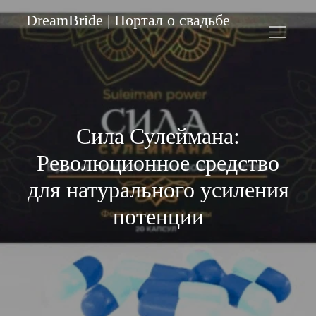
Skip
DreamBride | Портал о свадьбе
to
content
Сила Сулеймана:
Революционное средство
для натурального усиления
потенции