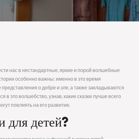
ести нас в нестандартные, яркие и порой волшебные
истории особенно важны: именно в это время
редставления о добре и зле, а также закладываются
я в это волшебство, узнав, какие сказки лучше всего
гут повлиять на его развитие.
и для детей?
яют множество важных функций в жизни детей.