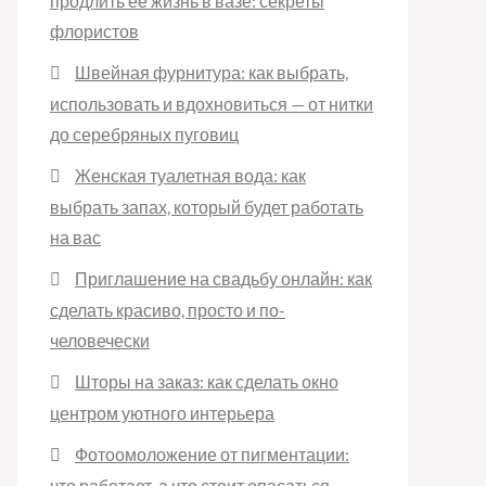
продлить её жизнь в вазе: секреты
флористов
Швейная фурнитура: как выбрать,
использовать и вдохновиться — от нитки
до серебряных пуговиц
Женская туалетная вода: как
выбрать запах, который будет работать
на вас
Приглашение на свадьбу онлайн: как
сделать красиво, просто и по-
человечески
Шторы на заказ: как сделать окно
центром уютного интерьера
Фотоомоложение от пигментации:
что работает, а что стоит опасаться