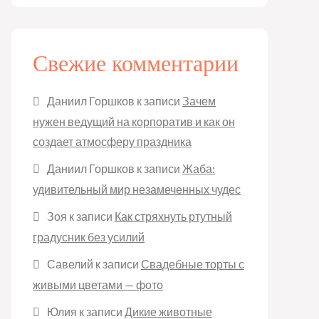
Свежие комментарии
Даниил Горшков
к записи
Зачем
нужен ведущий на корпоратив и как он
создает атмосферу праздника
Даниил Горшков
к записи
Жаба:
удивительный мир незамеченных чудес
Зоя
к записи
Как стряхнуть ртутный
градусник без усилий
Савелий
к записи
Свадебные торты с
живыми цветами — фото
Юлия
к записи
Дикие животные