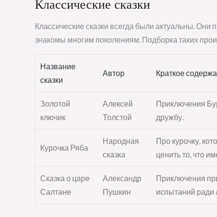
Классические сказки
Классические сказки всегда были актуальны. Они 
знакомы многим поколениям. Подборка таких прои
Название
Автор
Краткое содерж
сказки
Золотой
Алексей
Приключения Бур
ключик
Толстой
дружбу.
Народная
Про курочку, кот
Курочка Ряба
сказка
ценить то, что им
Сказка о царе
Александр
Приключения при
Салтане
Пушкин
испытаний ради 