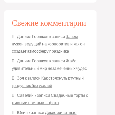
Свежие комментарии
Даниил Горшков
к записи
Зачем
нужен ведущий на корпоратив и как он
создает атмосферу праздника
Даниил Горшков
к записи
Жаба:
удивительный мир незамеченных чудес
Зоя
к записи
Как стряхнуть ртутный
градусник без усилий
Савелий
к записи
Свадебные торты с
живыми цветами — фото
Юлия
к записи
Дикие животные