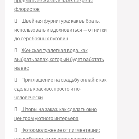
продлить её жизнь в вазе: секреты
флористов
Швейная фурнитура: как выбрать,
использовать и вдохновиться — от нитки
до серебряных пуговиц
Женская туалетная вода: как
выбрать запах, который будет работать
на вас
Приглашение на свадьбу онлайн: как
сделать красиво, просто и по-
человечески
Шторы на заказ: как сделать окно
центром уютного интерьера
Фотоомоложение от пигментации:
что работает, а что стоит опасаться