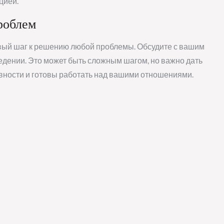
цией.
роблем
рвый шаг к решению любой проблемы. Обсудите с вашим
едении. Это может быть сложным шагом, но важно дать
евности и готовы работать над вашими отношениями.