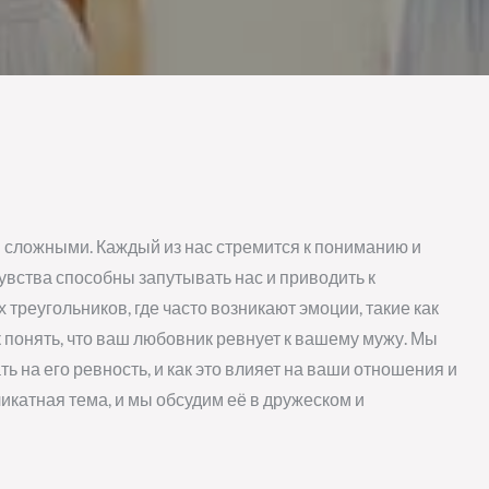
я сложными. Каждый из нас стремится к пониманию и
вства способны запутывать нас и приводить к
треугольников, где часто возникают эмоции, такие как
к понять, что ваш любовник ревнует к вашему мужу. Мы
ь на его ревность, и как это влияет на ваши отношения и
катная тема, и мы обсудим её в дружеском и