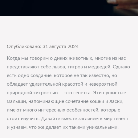
Опубликовано: 31 августа 2024
Когда мы говорим о диких животных, многие из нас
представляют себе львов, тигров и медведей. Однако
есть одно создание, которое не так известно, но
обладает удивительной красотой и невероятной
природной хитростью — это генетта. Эти пушистые
малыши, напоминающие сочетание кошки и ласки,
имеют много интересных особенностей, которые
стоит изучить. Давайте вместе заглянем в мир генетт
и узнаем, что же делает их такими уникальными!