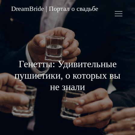
Skip
DreamBride | Портал о свадьбе
to
content
Генетты: Удивительные
пушистики, о которых вы
не знали